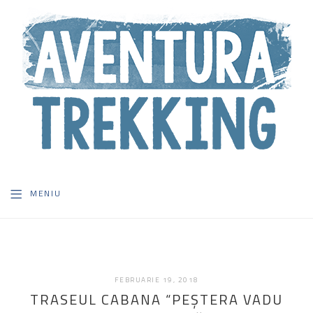
MENIU
FEBRUARIE
FEBRUARIE 19, 2018
19,
TRASEUL CABANA “PEŞTERA VADU
2018