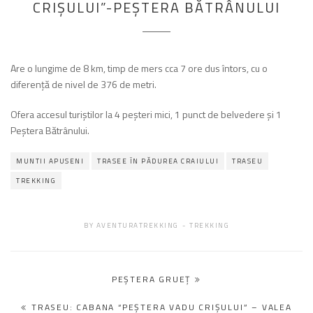
CRIŞULUI”-PEŞTERA BĂTRÂNULUI
Are o lungime de 8 km, timp de mers cca 7 ore dus întors, cu o
diferență de nivel de 376 de metri.
Ofera accesul turiştilor la 4 peşteri mici, 1 punct de belvedere şi 1
Peștera Bătrânului.
MUNTII APUSENI
TRASEE ÎN PĂDUREA CRAIULUI
TRASEU
TREKKING
BY
AVENTURATREKKING
TREKKING
Navigare
PEŞTERA GRUEŢ
în
TRASEU: CABANA “PEŞTERA VADU CRIŞULUI” – VALEA