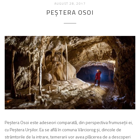
FEBRUARIE
AUGUST 28, 2017
19,
PEŞTERA OSOI
2018
Peştera Osoi este adeseori comparată, din perspectiva frumuseţii ei,
cu Peştera Urşilor. Ea se află în comuna Vârciorog şi, dincole de
strâmtorile de la intrare, temerarii vor avea plăcerea de a descoperi