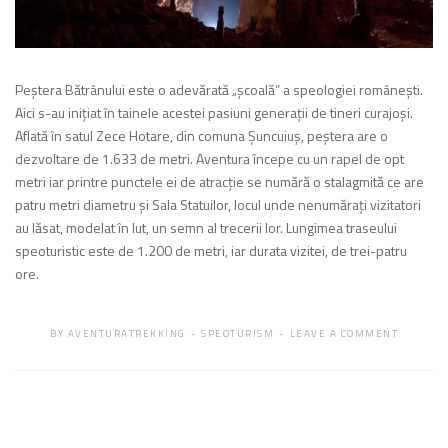
Peştera Bătrânului este o adevărată „şcoală” a speologiei româneşti.
Aici s-au iniţiat în tainele acestei pasiuni generaţii de tineri curajoşi.
Aflată în satul Zece Hotare, din comuna Şuncuiuş, peştera are o
dezvoltare de 1.633 de metri. Aventura începe cu un rapel de opt
metri iar printre punctele ei de atracţie se numără o stalagmită ce are
patru metri diametru şi Sala Statuilor, locul unde nenumăraţi vizitatori
au lăsat, modelat în lut, un semn al trecerii lor. Lungimea traseului
speoturistic este de 1.200 de metri, iar durata vizitei, de trei-patru
ore.
BY
AVENTURATREKKING
SPEOTURISM
LEAVE A COMMENT