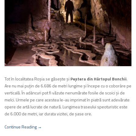
Tot în localitatea Roşia se găseşte şi
Peştera din Hârtopul Bonchii
.
Are nu mai puţin de 6.686 de metri lungime şi începe cu o coborâre pe
verticală. În adâncuri pot fi văzute nenumărate fosile de scoici şi de
melci. Urmele pe care acestea le-au imprimat în piatră sunt adevărate
opere de artă lucrate de natură. Lungimea traseului speoturistic este
de 6.000 de metri, iar durata vizitei, de şase ore.
Continue Reading →