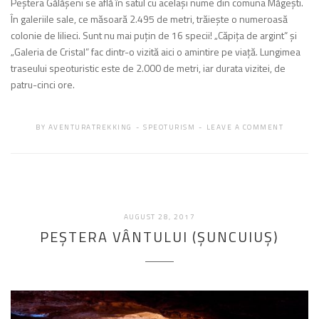
Peştera Gălăşeni se află în satul cu acelaşi nume din comuna Măgeşti.
În galeriile sale, ce măsoară 2.495 de metri, trăieşte o numeroasă
colonie de lilieci. Sunt nu mai puţin de 16 specii! „Căpiţa de argint” şi
„Galeria de Cristal” fac dintr-o vizită aici o amintire pe viaţă. Lungimea
traseului speoturistic este de 2.000 de metri, iar durata vizitei, de
patru-cinci ore.
BY
AVENTURATREKKING
SPEOTURISM
LEAVE A COMMENT
FEBRUARIE
AUGUST 28, 2017
19,
PEȘTERA VÂNTULUI (ŞUNCUIUŞ)
2018