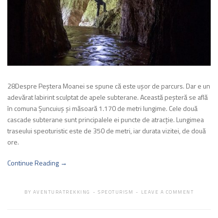
28Despre Peştera Moanei se spune că este uşor de parcurs. Dar e un
adevărat labirint sculptat de apele subterane. Această peşteră se află
în comuna Şuncuiuş şi măsoară 1.170 de metri lungime. Cele două
cascade subterane sunt principalele ei puncte de atracţie. Lungimea
traseului speoturistic este de 350 de metri, iar durata vizitei, de două
ore.
Continue Reading →
BY
AVENTURATREKKING
SPEOTURISM
LEAVE A COMMENT