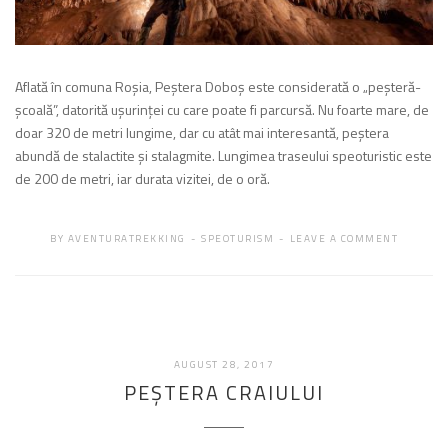
Aflată în comuna Roşia, Peştera Doboş este considerată o „peşteră-
şcoală”, datorită uşurinţei cu care poate fi parcursă. Nu foarte mare, de
doar 320 de metri lungime, dar cu atât mai interesantă, peştera
abundă de stalactite şi stalagmite. Lungimea traseului speoturistic este
de 200 de metri, iar durata vizitei, de o oră.
BY
AVENTURATREKKING
SPEOTURISM
LEAVE A COMMENT
FEBRUARIE
AUGUST 28, 2017
19,
PEŞTERA CRAIULUI
2018