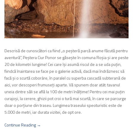
Descrisă de cunoscători ca fiind „o peşteră parcă anume făcută pentru
aventură”, Peştera Ciur Ponor se găseşte în comuna Roşia şi are peste
20 de kilometri lungime! Cei care îşi asumă riscul de a se uda puţin,
fiindcă înaintarea se face pe o galerie activă, dacă mai îndrăznesc să
facă şi o scurtă coborâre, în paralel cu superba cascadă subterană de
aici, vor descoperi frumuseţi aparte. Vă spunem doar atât: tavanul
uneia dintre săli se află la 100 de metri înălţime! Pentru cei mai puţin
curajoşi, la cerere, ghizii pot croi o tură mai scurtă, în care se parcurge
doar o porţiune din traseu. Lungimea traseului speoturistic este de
5.000 de metri, iar durata vizitei, de opt ore.
Continue Reading →