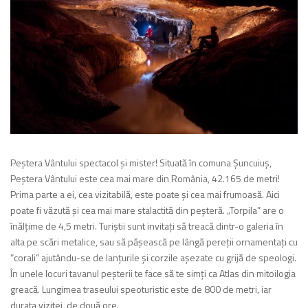
Peştera Vântului spectacol și mister! Situată în comuna Şuncuiuş,
Peştera Vântului este cea mai mare din România, 42.165 de metri!
Prima parte a ei, cea vizitabilă, este poate şi cea mai frumoasă. Aici
poate fi văzută şi cea mai mare stalactită din peşteră. „Torpila” are o
înălţime de 4,5 metri. Turiștii sunt invitați să treacă dintr-o galeria în
alta pe scări metalice, sau să pășească pe lângă pereții ornamentați cu
”corali” ajutându-se de lanțurile și corzile așezate cu grijă de speologi.
În unele locuri tavanul peșterii te face să te simți ca Atlas din mitoilogia
greacă. Lungimea traseului speoturistic este de 800 de metri, iar
durata vizitei, de două ore.