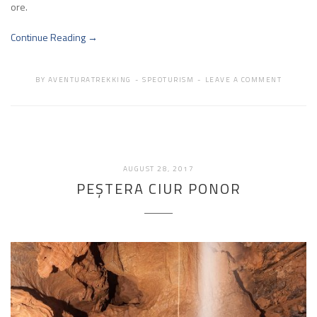
ore.
Continue Reading →
BY
AVENTURATREKKING
SPEOTURISM
LEAVE A COMMENT
FEBRUARIE
AUGUST 28, 2017
19,
PEŞTERA CIUR PONOR
2018