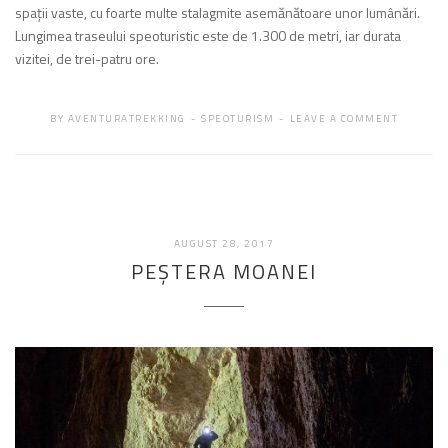
spaţii vaste, cu foarte multe stalagmite asemănătoare unor lumânări.
Lungimea traseului speoturistic este de 1.300 de metri, iar durata
vizitei, de trei-patru ore.
BY
AVENTURATREKKING
SPEOTURISM
LEAVE A COMMENT
FEBRUARIE
AUGUST 28, 2017
19,
PEŞTERA MOANEI
2018