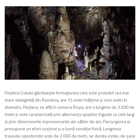
Peştera Craiului găzduieşte formaţiunea care este probabil cea mai
mare stalagmită din România, are 15 metri înălţime şi cinci metri în
diametru. Peştera, se află în comuna Roşia, are o lungime de 3.500 de
metri şi este caracterizată prin alternanţa spaţiilor înguste cu cele largi
şi prin dimensiunile impresionante ale sălilor de aici. Parcurgerea ei
presupune un efort susţinut şi o bună condiţie fizică. Lungimea
traseului speoturistic este de 2.000 de metri, iar durata vizitei, de şase