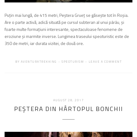
Puţin mai lungă, de 415 metri, Peştera Grueţ se găseşte tot în Roşia.
Are o parte activă, adică situată pe cursul subteran al unui pârâu, şi
foarte multe formaţiuni interesante, spectaculoase fenomene de
eroziune şi marmite inverse. Lungimea traseului speoturistic este de
350 de metri, iar durata vizitei, de două ore.
BY
AVENTURATREKKING
SPEOTURISM
LEAVE A COMMENT
FEBRUARIE
AUGUST 28, 2017
19,
PEŞTERA DIN HÂRTOPUL BONCHII
2018