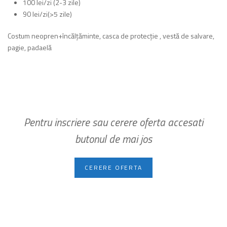
100 lei/zi (2-3 zile)
90 lei/zi(>5 zile)
Costum neopren+încălțăminte, casca de protecție , vestă de salvare,
pagie, padaelă
Pentru inscriere sau cerere oferta accesati
butonul de mai jos
CERERE OFERTA