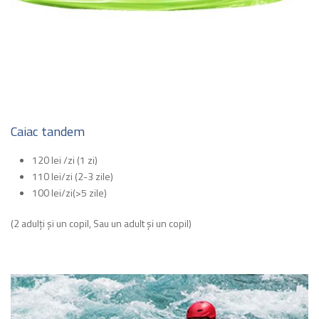
Caiac tandem
120 lei /zi (1 zi)
110 lei/zi (2-3 zile)
100 lei/zi(>5 zile)
(2 adulți și un copil, Sau un adult și un copil)