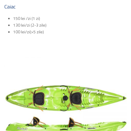
Caiac
150 lei /zi (1 zi)
130 lei/zi (2-3 zile)
100 lei/zi(>5 zile)