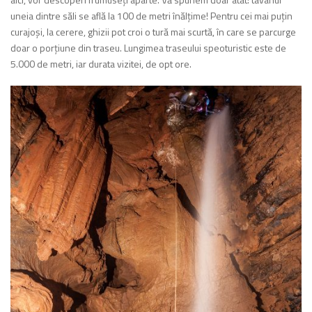
uneia dintre săli se află la 100 de metri înălţime! Pentru cei mai puţin
curajoşi, la cerere, ghizii pot croi o tură mai scurtă, în care se parcurge
doar o porţiune din traseu. Lungimea traseului speoturistic este de
5.000 de metri, iar durata vizitei, de opt ore.