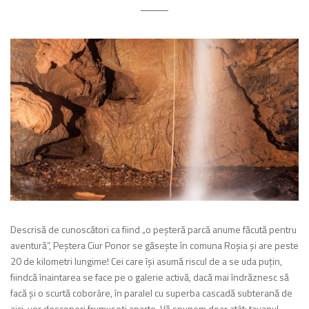
Descrisă de cunoscători ca fiind „o peşteră parcă anume făcută pentru
aventură”, Peştera Ciur Ponor se găseşte în comuna Roşia şi are peste
20 de kilometri lungime! Cei care îşi asumă riscul de a se uda puţin,
fiindcă înaintarea se face pe o galerie activă, dacă mai îndrăznesc să
facă şi o scurtă coborâre, în paralel cu superba cascadă subterană de
aici, vor descoperi frumuseţi aparte. Vă spunem doar atât: tavanul