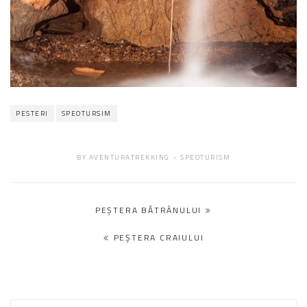
PESTERI
SPEOTURSIM
BY
AVENTURATREKKING
SPEOTURISM
Navigare
PEŞTERA BĂTRÂNULUI
în
PEŞTERA CRAIULUI
articole